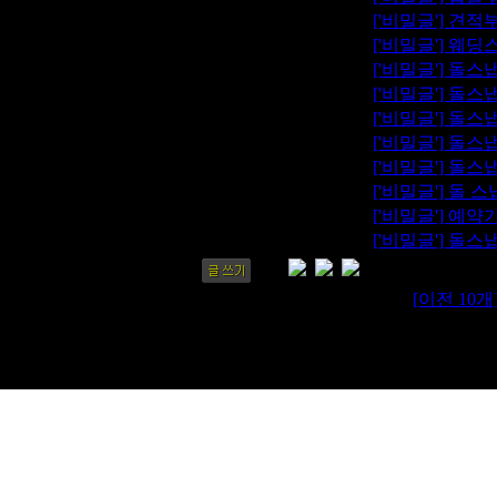
302
ofiji
['
비밀글
'] 견
301
null
['
비밀글
'] 웨
300
nayana275
['
비밀글
'] 돌
299
Navi713
['
비밀글
'] 돌
298
Nana
['
비밀글
'] 돌
297
nana
['
비밀글
'] 돌
296
Nam
['
비밀글
'] 돌
295
n129n8661
['
비밀글
'] 돌 
294
myzizibe1
['
비밀글
'] 예
293
myrhtn112
['
비밀글
'] 돌
[이전 10개