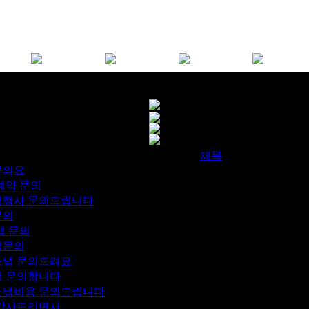
제목
약문의요
1
 예약 문의
1
잔치행사 문의드립니다
1
문의
1
스냅 문의
1
스냅문의
1
딩스냅 문의드려요
1
스냅 문의합니다
1
식스냅비용 문의드립니다
1
글 감사드리면서
1