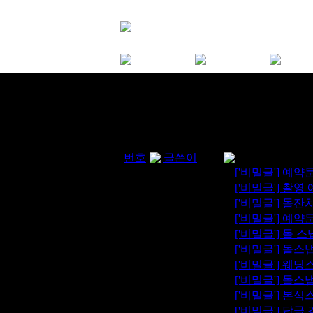
번호
글쓴이
312
ppom
['
비밀글
'] 예
311
ppom
['
비밀글
'] 촬영
310
pmh1026
['
비밀글
'] 돌
309
piy1103
['
비밀글
'] 예약
308
pgj333
['
비밀글
'] 돌 
307
owlsdudo
['
비밀글
'] 돌
306
ollaze
['
비밀글
'] 웨
305
Olivia
['
비밀글
'] 돌
304
olilyo
['
비밀글
'] 본
303
ofiji
['
비밀글
'] 답